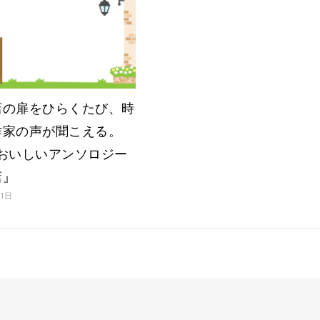
店の扉をひらくたび、時
作家の声が聞こえる。
『おいしいアンソロジー
店』
月1日