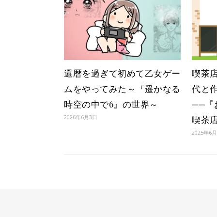
還暦を過ぎて初めて乙女ゲー
喫茶
ムをやってみた～『遥かなる
代と
時空の中で6』の世界～
──
2026年6月3日
喫茶
2025年6