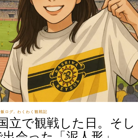
,
ご飯ログ
わくわく観戦記
国立で観戦した日。そし
で出会った「泥人形」