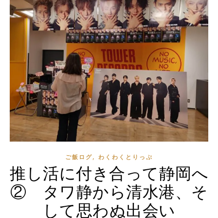
,
ご飯ログ
わくわくとりっぷ
推し活に付き合って静岡へ
② タワ静から清水港、そ
して思わぬ出会い