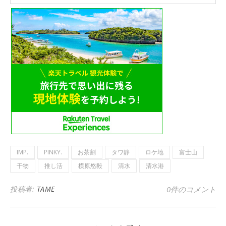
IMP.
PINKY.
お茶割
タワ静
ロケ地
富士山
干物
推し活
横原悠毅
清水
清水港
投稿者:
TAME
0件のコメント